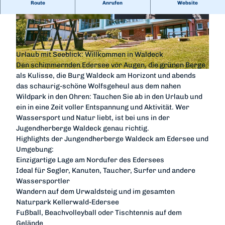
Gesamtbetten: 163
Route
Anrufen
Website
©
CC-BY-SA
© Jugendherberge Waldeck |
CC-BY-SA
Urlaub mit Seeblick: Willkommen in Waldeck
Den schimmernden Edersee vor Augen, die grünen Berge
© Jugendherberge Waldeck
als Kulisse, die Burg Waldeck am Horizont und abends
das schaurig-schöne Wolfsgeheul aus dem nahen
Wildpark in den Ohren: Tauchen Sie ab in den Urlaub und
ein in eine Zeit voller Entspannung und Aktivität. Wer
Wassersport und Natur liebt, ist bei uns in der
Jugendherberge Waldeck genau richtig.
Highlights der Jungendherberge Waldeck am Edersee und
Umgebung:
Einzigartige Lage am Nordufer des Edersees
Ideal für Segler, Kanuten, Taucher, Surfer und andere
Wassersportler
Wandern auf dem Urwaldsteig und im gesamten
Naturpark Kellerwald-Edersee
Fußball, Beachvolleyball oder Tischtennis auf dem
Gelände