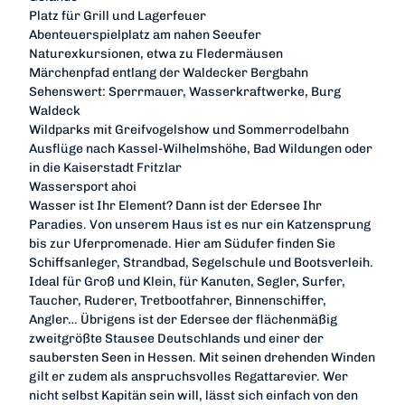
Platz für Grill und Lagerfeuer
Abenteuerspielplatz am nahen Seeufer
Naturexkursionen, etwa zu Fledermäusen
Märchenpfad entlang der Waldecker Bergbahn
Sehenswert: Sperrmauer, Wasserkraftwerke, Burg
Waldeck
Wildparks mit Greifvogelshow und Sommerrodelbahn
Ausflüge nach Kassel-Wilhelmshöhe, Bad Wildungen oder
in die Kaiserstadt Fritzlar
Wassersport ahoi
Wasser ist Ihr Element? Dann ist der Edersee Ihr
Paradies. Von unserem Haus ist es nur ein Katzensprung
bis zur Uferpromenade. Hier am Südufer finden Sie
Schiffsanleger, Strandbad, Segelschule und Bootsverleih.
Ideal für Groß und Klein, für Kanuten, Segler, Surfer,
Taucher, Ruderer, Tretbootfahrer, Binnenschiffer,
Angler… Übrigens ist der Edersee der flächenmäßig
zweitgrößte Stausee Deutschlands und einer der
saubersten Seen in Hessen. Mit seinen drehenden Winden
gilt er zudem als anspruchsvolles Regattarevier. Wer
nicht selbst Kapitän sein will, lässt sich einfach von den