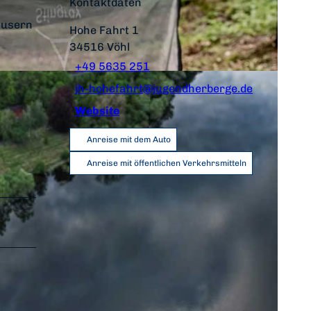
Kontaktdaten
äusern
Hohe Fahrt 1
34516
Vöhl
+49 5635 251
jh-hohefahrt@jugendherberge.de
Website
Anreise mit dem Auto
Anreise mit öffentlichen Verkehrsmitteln