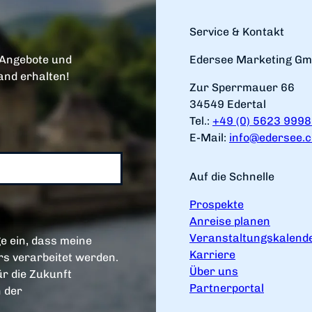
Service & Kontakt
 Angebote und
Edersee Marketing G
and erhalten!
Zur Sperrmauer 66
34549 Edertal
Tel.:
+49 (0) 5623 999
E-Mail:
info@edersee.
Auf die Schnelle
Prospekte
Anreise planen
Veranstaltungskalend
e ein, dass meine
Karriere
s verarbeitet werden.
Über uns
ür die Zukunft
Partnerportal
n der