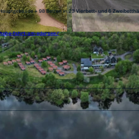
Hauptgebäude + 98 Betten in 23 Vierbett- und 6 Zweibetth
hohe-fahrt-am-edersee/
© Jugendherberge Hohe Fahrt |
CC-BY-SA