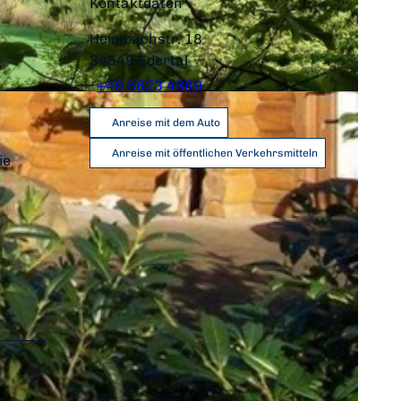
Kontaktdaten
Heimbachstr. 18
34549
Edertal
+49 5623 4689
Anreise mit dem Auto
Anreise mit öffentlichen Verkehrsmitteln
ie