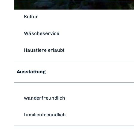
© im-web.de/ Edersee Marketing GmbH
Kultur
Wäscheservice
Haustiere erlaubt
Ausstattung
wanderfreundlich
familienfreundlich