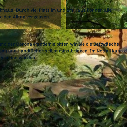
ckhaus! Durch viel Platz im und am Haus können alle
d den Alltag vergessen.
© im-web.de/ Edersee Marketing GmbH
rund der Corona-Pandemie bitten wir Sie die Bettwäsche
) und Handtücher selbst mitzubringen. Im Notfall kann d
geliehen werden.