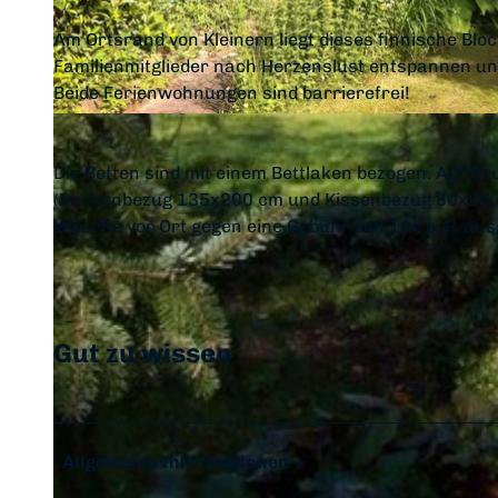
Am Ortsrand von Kleinern liegt dieses finnische Blo
Familienmitglieder nach Herzenslust entspannen un
Beide Ferienwohnungen sind barrierefrei!
© im-web.de/ Edersee Marketing GmbH
Die Betten sind mit einem Bettlaken bezogen. Auf G
(Deckenbezug 135x200 cm und Kissenbezug 80x80 cm
Wäsche vor Ort gegen eine Gebühr von 10€ p. P. aus
Gut zu wissen
Allgemeine Informationen