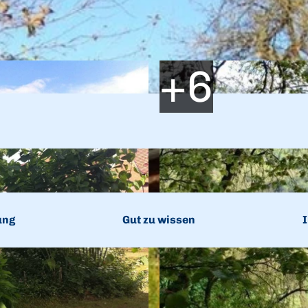
ung
Gut zu wissen
I