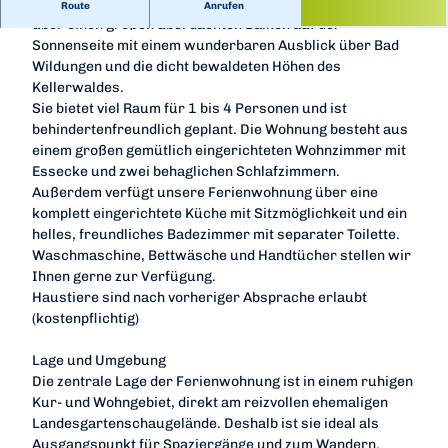
Unsere schöne Ferienwohnung ist ca. 90 m² groß, verfügt
Route
Anrufen
über einen großen überdachten Balkon auf der
Sonnenseite mit einem wunderbaren Ausblick über Bad
Wildungen und die dicht bewaldeten Höhen des
Kellerwaldes.
Sie bietet viel Raum für 1 bis 4 Personen und ist
behindertenfreundlich geplant. Die Wohnung besteht aus
einem großen gemütlich eingerichteten Wohnzimmer mit
Essecke und zwei behaglichen Schlafzimmern.
Außerdem verfügt unsere Ferienwohnung über eine
komplett eingerichtete Küche mit Sitzmöglichkeit und ein
helles, freundliches Badezimmer mit separater Toilette.
Waschmaschine, Bettwäsche und Handtücher stellen wir
Ihnen gerne zur Verfügung.
Haustiere sind nach vorheriger Absprache erlaubt
(kostenpflichtig)
Lage und Umgebung
Die zentrale Lage der Ferienwohnung ist in einem ruhigen
Kur- und Wohngebiet, direkt am reizvollen ehemaligen
Landesgartenschaugelände. Deshalb ist sie ideal als
Ausgangspunkt für Spaziergänge und zum Wandern.