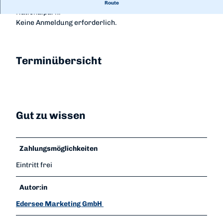
Kommt mit auf die Feierabendrunde durch den
Route
Nationalpark.
Keine Anmeldung erforderlich.
Terminübersicht
Gut zu wissen
Zahlungsmöglichkeiten
Eintritt frei
Autor:in
Edersee Marketing GmbH