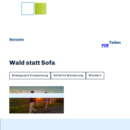
Z
u
Suche
m
I
n
h
a
Startseite
Teilen
PDF
l
t
Wald statt Sofa
Bewegung & Entspannung
Geführte Wanderung
Wandern
© Markus Balkow, outdoor-wandern.de