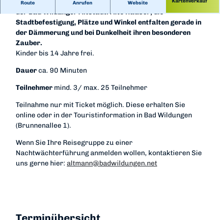
Ein abendlicher, amüsanter und spannender Rundgang in
Kartenverkauf
Route
Anrufen
Website
der Bad Wildunger Altstadt. Alte Häuser, die
Stadtbefestigung, Plätze und Winkel entfalten gerade in
der Dämmerung und bei Dunkelheit ihren besonderen
Zauber.
Kinder bis 14 Jahre frei.
Dauer
ca. 90 Minuten
Teilnehmer
mind. 3/ max. 25 Teilnehmer
Teilnahme nur mit Ticket möglich. Diese erhalten Sie
online oder in der Touristinformation in Bad Wildungen
(Brunnenallee 1).
Wenn Sie Ihre Reisegruppe zu einer
Nachtwächterführung anmelden wollen, kontaktieren Sie
uns gerne hier:
altmann@badwildungen.net
Terminübersicht