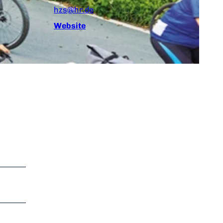
hzs@hr.de
Website