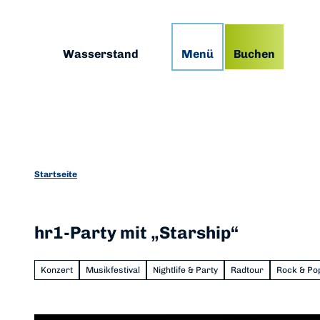
Z
g
Podcast
Prospekte
App
u
m
Suche
Wasserstand
Menü
Buchen
I
n
h
a
l
t
Startseite
hr1-Party mit „Starship“
Konzert
Musikfestival
Nightlife & Party
Radtour
Rock & Po