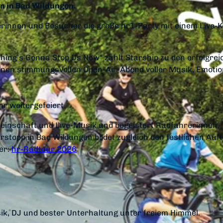
n in Bad Wildungen.
rinnen und Besucher die große hr1-Party mit einem Live-
othing’s Gonna Stop Us Now“ zählt Starship zu den erfolgre
inen stimmungsvollen Open-Air-Abend voller Musik, Emoti
r weitergefeiert.
einschaft und Live-Musik und begeistert Radfahrerinnen,
stopp in Bad Wildungen bildet zugleich den festlichen Auf
er:
hr-Radtour 2026
k, DJ und bester Unterhaltung unter freiem Himmel.