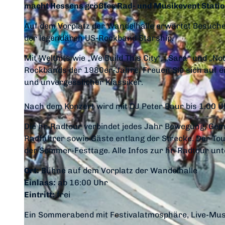
macht Hessens größtes Rad- und Musikevent Statio
Auf dem Vorplatz der Wandelhalle erwartet Besuche
der legendären US-Rockband Starship.
Mit Welthits wie „We Build This City“, „Sara“ und „N
Rockbands der 1980er-Jahre. Freuen Sie sich auf e
und unvergesslicher Klassiker.
Nach dem Konzert wird mit DJ Peter Baur bis 1.00 Uh
Die hr-Radtour verbindet jedes Jahr Bewegung, Gem
Radfahrer sowie Gäste entlang der Strecke. Der Tour
der Sommer-Festtage. Alle Infos zur hr-Radtour unt
Ort:
Bühne auf dem Vorplatz der Wandelhalle
Einlass:
ab 16:00 Uhr
Eintritt:
frei
Ein Sommerabend mit Festivalatmosphäre, Live-Musi