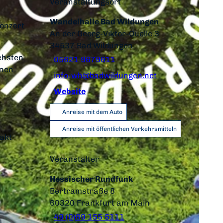
Veranstaltungsort
Wandelhalle Bad Wildungen
Konzert
An der Georg-Viktor-Quelle 3
34537
Bad Wildungen
ichsten
05621 9679611
onen
info-wh@badwildungen.net
Website
Anreise mit dem Auto
Anreise mit öffentlichen Verkehrsmitteln
takt
Veranstalter
Hessischer Rundfunk
Bertramstraße 8
60320
Frankfurt am Main
49 (0)69 155 5111