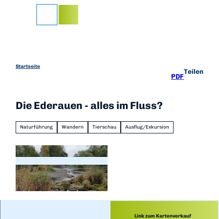
Z
u
Suche
m
I
n
h
a
Startseite
Teilen
PDF
l
t
Die Ederauen - alles im Fluss?
Naturführung
Wandern
Tierschau
Ausflug/Exkursion
© regiondo.com
Link zum Kartenverkauf