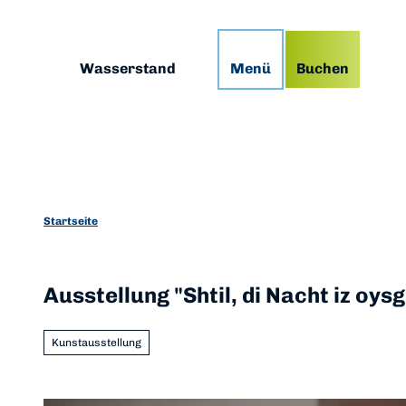
Z
g
Podcast
Prospekte
App
u
m
Suche
Wasserstand
Menü
Buchen
I
n
h
a
l
t
Startseite
Ausstellung "Shtil, di Nacht iz oys
Kunstausstellung