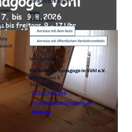
Veranstaltungsort
 wegen
Vöhl
34516
Vöhl
hts
Anreise mit dem Auto
chte
Anreise mit öffentlichen Verkehrsmitteln
tausch
Veranstalter
Förderkreis Synagoge in Vöhl e.V.
Mittelgasse 9
34516
Vöhl
0173 2662 489
synagogevoehl@outlook.de
Website