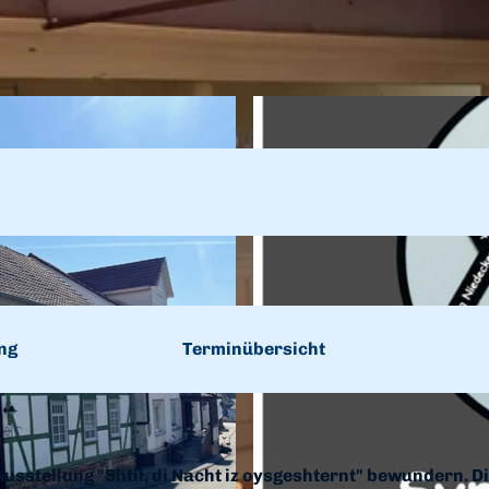
ng
Terminübersicht
 Ausstellung "Shtil, di Nacht iz oysgeshternt" bewundern. D