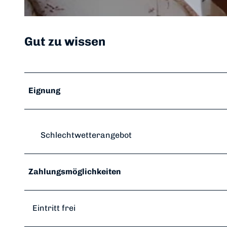
S
t
Gut zu wissen
e
r
n
e
Eignung
n
b
r
e
Schlechtwetterangebot
t
t
e
Zahlungsmöglichkeiten
r
i
n
Eintritt frei
d