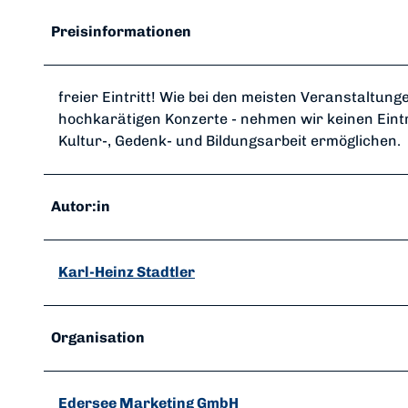
e
r
Preisinformationen
V
ö
h
freier Eintritt! Wie bei den meisten Veranstaltung
l
hochkarätigen Konzerte - nehmen wir keinen Eintr
e
Kultur-, Gedenk- und Bildungsarbeit ermöglichen.
r
S
y
Autor:in
n
a
g
Karl-Heinz Stadtler
o
g
e
Organisation
Edersee Marketing GmbH