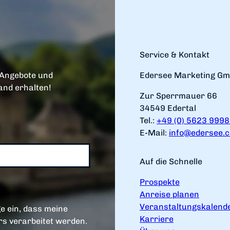
Service & Kontakt
 Angebote und
Edersee Marketing G
and erhalten!
Zur Sperrmauer 66
34549 Edertal
Tel.:
+49 (0) 5623 999
E-Mail:
info@edersee.
Auf die Schnelle
Prospekte
Anreise planen
Veranstaltungskalend
e ein, dass meine
Karriere
s verarbeitet werden.