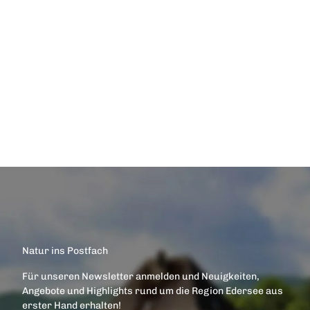
Stremme
Frankenau-Altenlotheim
© Mo
nika
Krum
mel;
Gäste
Kontakt
haus
Moni
aufnehmen!
ka
Gästehaus
Monika
Waldeck
Natur ins Postfach
Für unseren Newsletter anmelden und Neuigkeiten,
Angebote und Highlights rund um die Region Edersee aus
erster Hand erhalten!