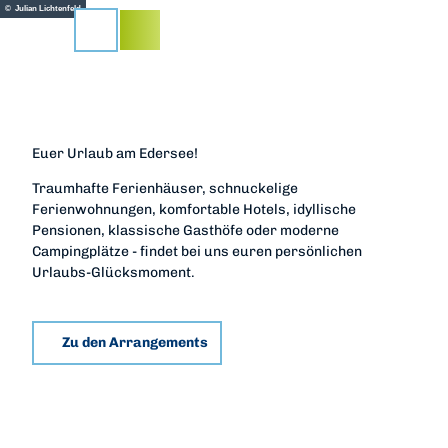
Z
© Julian Lichtenfeld
u
Suche
m
I
n
h
a
Euer Urlaub am Edersee!
l
t
Traumhafte Ferienhäuser, schnuckelige
Ferienwohnungen, komfortable Hotels, idyllische
Pensionen, klassische Gasthöfe oder moderne
Campingplätze - findet bei uns euren persönlichen
Urlaubs-Glücksmoment.
Zu den Arrangements